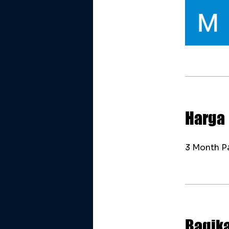
Harga
3 Month P
Bagik