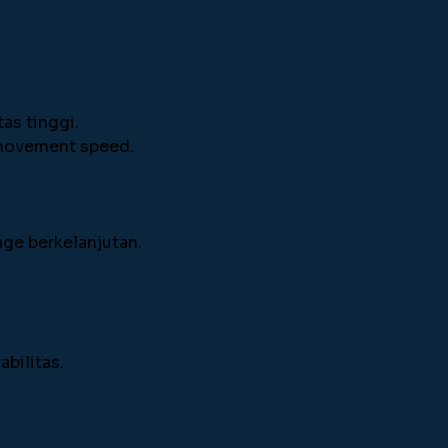
as tinggi.
 movement speed.
e berkelanjutan.
bilitas.