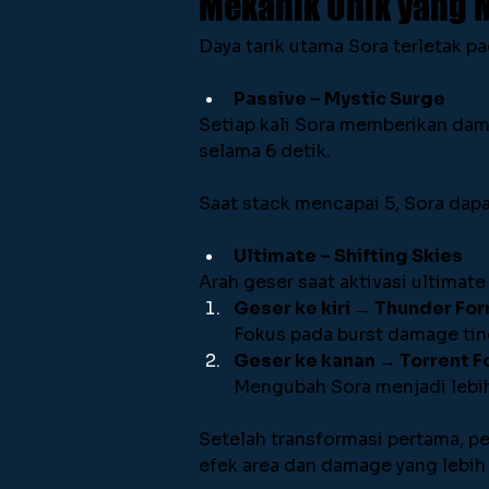
Mekanik Unik yang 
Daya tarik utama Sora terletak p
Passive – Mystic Surge
Setiap kali Sora memberikan da
selama 6 detik. 
Saat stack mencapai 5, Sora dap
Ultimate – Shifting Skies
Arah geser saat aktivasi ultima
Geser ke kiri → Thunder Fo
Fokus pada burst damage ting
Geser ke kanan → Torrent 
Mengubah Sora menjadi lebih
Setelah transformasi pertama, p
efek area dan damage yang lebih