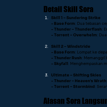
Detail Skill Sora
Skill 1 – Sundering Strike
- Base Form
: Dua tebasan ce
- Thunder – Thunderflash
: 
- Torrent – Overwhelm
: Du
Skill 2 – Windstride
- Base Form
: Lompat ke depa
- Thunder Rush
: Memanggil
- Skyfall
: Menghempaskan mu
Ultimate – Shifting Skies
- Thunder – Heaven’s Wrath
- Torrent – Stormbind
: Sera
Alasan Sora Langsun