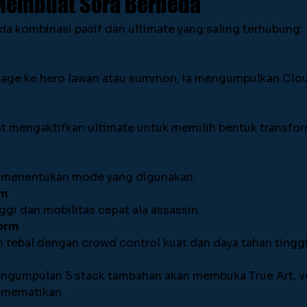
Membuat Sora Berbeda
ada kombinasi pasif dan ultimate yang saling terhubung:
mage ke hero lawan atau summon, ia mengumpulkan Clou
at mengaktifkan ultimate untuk memilih bentuk transfor
te menentukan mode yang digunakan:
rm
gi dan mobilitas cepat ala assassin.
Form
 tebal dengan crowd control kuat dan daya tahan tinggi
engumpulan 5 stack tambahan akan membuka True Art, ve
 mematikan.