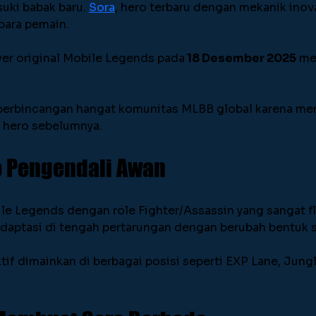
ki babak baru. 
Sora
, hero terbaru dengan mekanik inovat
para pemain.
ver original Mobile Legends pada
 18 Desember 2025
 me
perbincangan hangat komunitas MLBB global karena me
 hero sebelumnya.
o Pengendali Awan
e Legends dengan role Fighter/Assassin yang sangat fle
daptasi di tengah pertarungan dengan berubah bentuk s
tif dimainkan di berbagai posisi seperti EXP Lane, Jungl